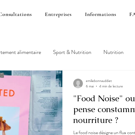
Consultations
Entreprises
Informations
F
ement alimentaire
Sport & Nutrition
Nutrition
emiliebonnauddiet
6 mai
4 min de lecture
"Food Noise" ou
pense constamm
nourriture ?
Le food noise désigne un flux con