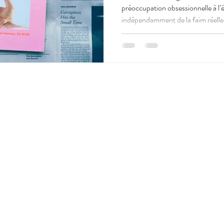
préoccupation obsessionnelle à l’é
indépendamment de la faim réelle. C'est comme si nous avio
constamment une radio interne all
jugement.
onnaud • Diététicienne nutritionniste • ADELI 339507329 • SIREN 904 