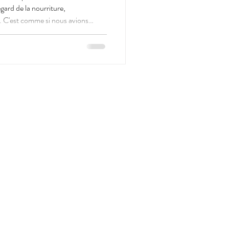
gard de la nourriture,
ns
umée sur le canal alimentation /
468 279 000 24