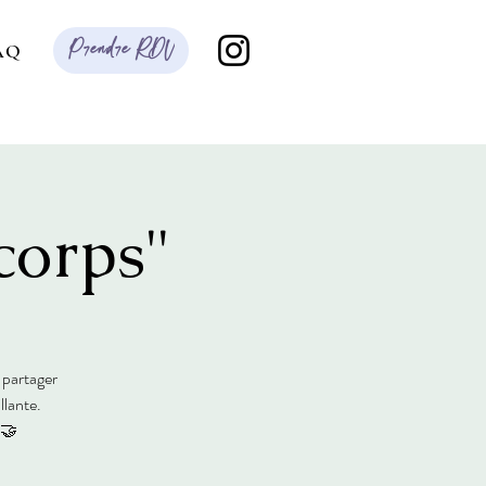
Prendre RDV
AQ
corps"
 partager
llante.
🤝