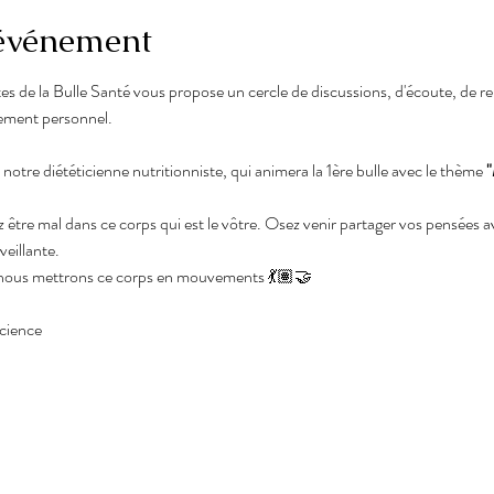
'événement
es de la Bulle Santé vous propose un cercle de discussions, d'écoute, de re
ement personnel.
notre diététicienne nutritionniste, qui animera la 1ère bulle avec le thème 
"
tre mal dans ce corps qui est le vôtre. Osez venir partager vos pensées 
eillante.
 nous mettrons ce corps en mouvements 💃🏽🤝
science